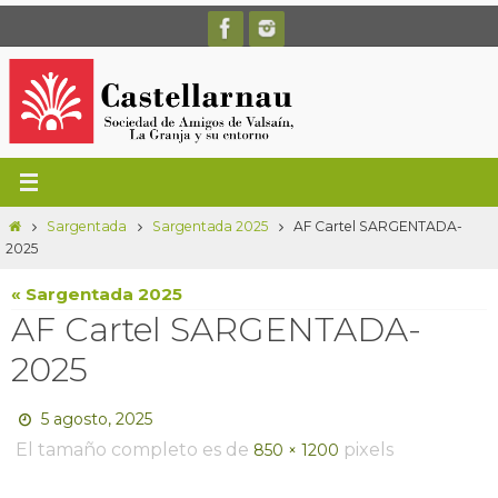
Ir
al
contenido
Inicio
Sargentada
Sargentada 2025
AF Cartel SARGENTADA-
2025
« Sargentada 2025
AF Cartel SARGENTADA-
2025
5 agosto, 2025
El tamaño completo es de
pixels
850 × 1200