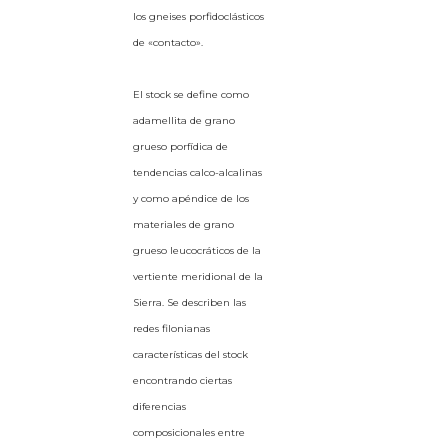
los gneises porfidoclásticos
de «contacto».
El stock se define como
adamellita de grano
grueso porfídica de
tendencias calco-alcalinas
y como apéndice de los
materiales de grano
grueso leucocráticos de la
vertiente meridional de la
Sierra. Se describen las
redes filonianas
características del stock
encontrando ciertas
diferencias
composicionales entre