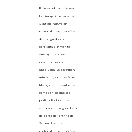
El stock adamellítico de
La Granja (Guadarrama
Central) intruye en
materiales metamórficos
de alto grado (con
cordierita-silnmanita-
ortosa), provocando
neoformación de
andalucita. Se describen
asímismo, algunas facies
litológicas de «contacto»
como son los gneises
porfidoclásticos o los
cinturones aplograníticos
de borde del granitoide.
Se describen los
materiales metamórficos