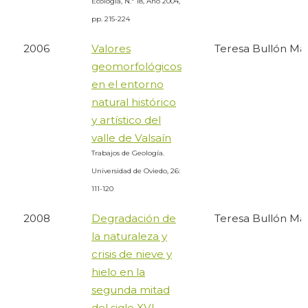
Ecología, N.º 18, Año 2004,
pp. 215-224
2006
Valores
Teresa Bullón Ma
geomorfológicos
en el entorno
natural histórico
y artístico del
valle de Valsaín
Trabajos de Geología.
Universidad de Oviedo, 26:
111-120
2008
Degradación de
Teresa Bullón Ma
la naturaleza y
crisis de nieve y
hielo en la
segunda mitad
del siglo XVI