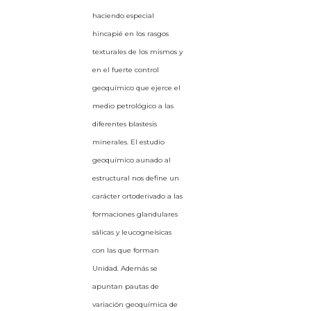
haciendo especial
hincapié en los rasgos
texturales de los mismos y
en el fuerte control
geoquímico que ejerce el
medio petrológico a las
diferentes blastesis
minerales. El estudio
geoquímico aunado al
estructural nos define un
carácter ortoderivado a las
formaciones glandulares
sálicas y leucogneísicas
con las que forman
Unidad. Además se
apuntan pautas de
variación geoquímica de