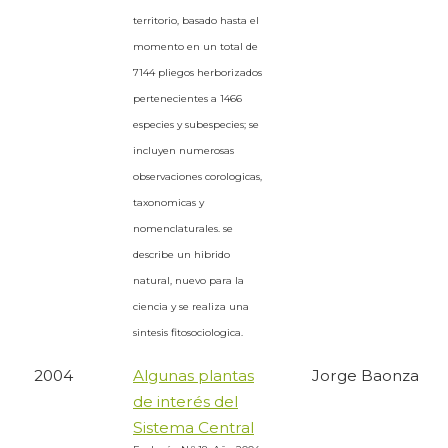
territorio, basado hasta el
momento en un total de
7144 pliegos herborizados
pertenecientes a 1466
especies y subespecies; se
incluyen numerosas
observaciones corologicas,
taxonomicas y
nomenclaturales. se
describe un hibrido
natural, nuevo para la
ciencia y se realiza una
sintesis fitosociologica.
2004
Algunas plantas
Jorge Baonza
de interés del
Sistema Central