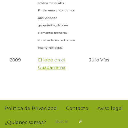
ambos materiales.
Finalmente encontramos
una variación
geoquímica, clara en
elementos menores,
entre las facies de borde e
interior del dique.
2009
El lobo en el
Julio Vías
Guadarrama
Política de Privacidad
Contacto
Aviso legal
Buscar:
Buscar
¿Quienes somos?