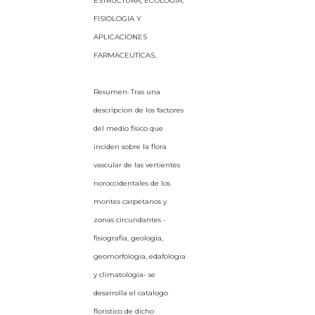
ESTRUCTURA, ECOLOGIA,
FISIOLOGIA Y
APLICACIONES
FARMACEUTICAS..
Resumen: Tras una
descripcion de los factores
del medio fisico que
inciden sobre la flora
vascular de las vertientes
noroccidentales de los
montes carpetanos y
zonas circundantes -
fisiografia, geologia,
geomorfologia, edafologia
y climatologia- se
desarrolla el catalogo
floristico de dicho