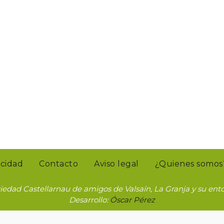
acidad
Contacto
Aviso legal
¿Quienes somos
iedad Castellarnau de amigos de Valsaín, La Granja y su ent
Desarrollo:
Óscar Pérez