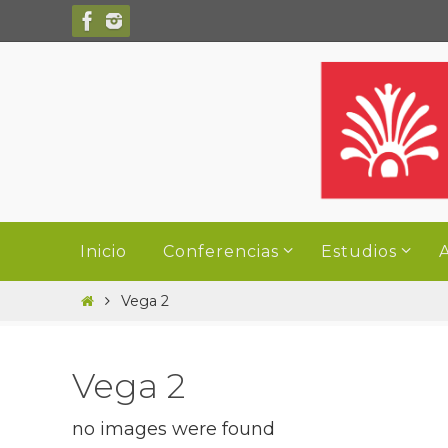
Ir
al
contenido
Ir
Inicio
Conferencias
Estudios
A
al
contenido
Inicio
Vega 2
Vega 2
no images were found