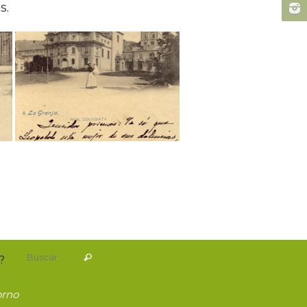
s.
Buscar:
Buscar
?
orno