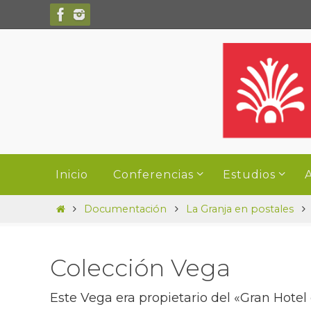
Ir
al
contenido
Ir
Inicio
Conferencias
Estudios
A
al
contenido
Inicio
Documentación
La Granja en postales
Colección Vega
Este Vega era propietario del «Gran Hotel 