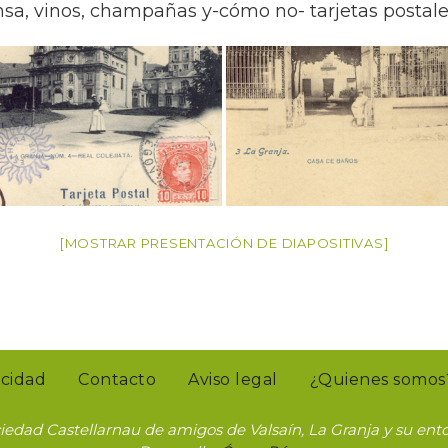
nsa, vinos, champañas y-cómo no- tarjetas postale
[MOSTRAR PRESENTACIÓN DE DIAPOSITIVAS]
acidad
Contacto
Aviso legal
¿Quienes somos
iedad Castellarnau de amigos de Valsaín, La Granja y su ent