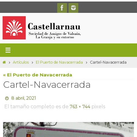
Ir
al
contenido
Inicio
Artículos
El Puerto de Navacerrada
Cartel-Navacerrada
« El Puerto de Navacerrada
Cartel-Navacerrada
8 abril, 2021
El tamaño completo es de
pixels
763 × 744